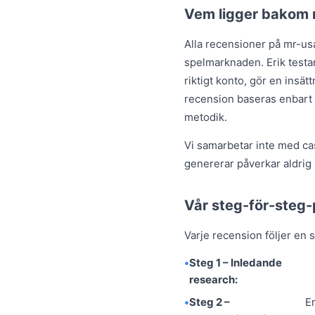
Vem ligger bakom 
Alla recensioner på mr-us
spelmarknaden. Erik testar
riktigt konto, gör en insä
recension baseras enbart p
metodik.
Vi samarbetar inte med cas
genererar påverkar aldrig r
Vår steg-för-steg
Varje recension följer en s
Steg 1 – Inledande
research:
Steg 2 –
E