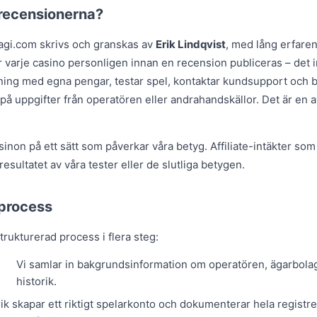
recensionerna?
agi.com skrivs och granskas av
Erik Lindqvist
, med lång erfare
 varje casino personligen innan en recension publiceras – det i
ttning med egna pengar, testar spel, kontaktar kundsupport och b
å uppgifter från operatören eller andrahandskällor. Det är en a
inon på ett sätt som påverkar våra betyg. Affiliate-intäkter so
esultatet av våra tester eller de slutliga betygen.
-process
trukturerad process i flera steg:
Vi samlar in bakgrundsinformation om operatören, ägarbolag
historik.
rik skapar ett riktigt spelarkonto och dokumenterar hela registr