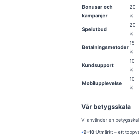
Bonusar och
20
kampanjer
%
20
Spelutbud
%
15
Betalningsmetoder
%
10
Kundsupport
%
10
Mobilupplevelse
%
Vår betygsskala
Vi använder en betygsskal
9–10:
Utmärkt – ett toppva