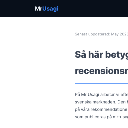
Mr
Usagi
Senast uppdaterad: May 2026 
Så här betyg
recensions
På Mr Usagi arbetar vi eft
svenska marknaden. Den här 
på våra rekommendationer
som publiceras på mr-usa