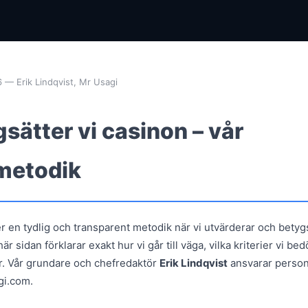
— Erik Lindqvist, Mr Usagi
sätter vi casinon – vår
metodik
er en tydlig och transparent metodik när vi utvärderar och betyg
sidan förklarar exakt hur vi går till väga, vilka kriterier vi be
. Vår grundare och chefredaktör
Erik Lindqvist
ansvarar personl
gi.com.