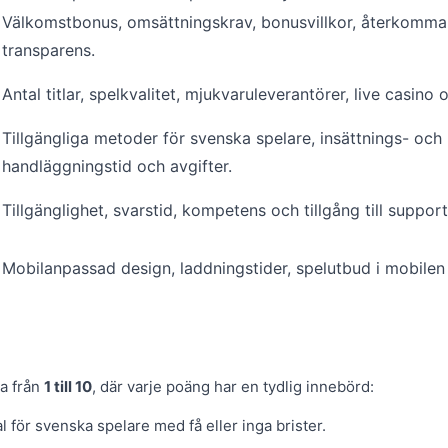
Välkomstbonus, omsättningskrav, bonusvillkor, återkomm
transparens.
Antal titlar, spelkvalitet, mjukvaruleverantörer, live casino
Tillgängliga metoder för svenska spelare, insättnings- och
handläggningstid och avgifter.
Tillgänglighet, svarstid, kompetens och tillgång till suppor
Mobilanpassad design, laddningstider, spelutbud i mobilen 
a från
1 till 10
, där varje poäng har en tydlig innebörd:
l för svenska spelare med få eller inga brister.