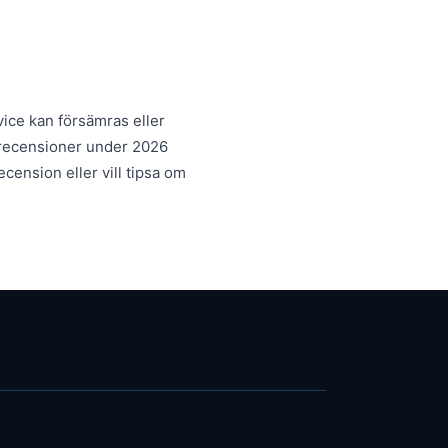
ice kan försämras eller
e recensioner under 2026
ecension eller vill tipsa om