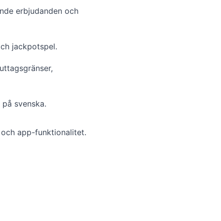
ande erbjudanden och
 och jackpotspel.
 uttagsgränser,
t på svenska.
och app-funktionalitet.