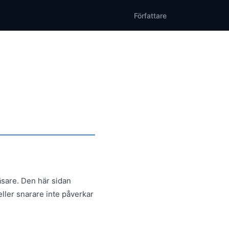
Författare
läsare. Den här sidan
eller snarare inte påverkar