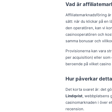
Vad är affiliatema
Affiliatemarknadsföring är 
sätt: när du klickar på en 
den operatören, kan vi kom
casinooperatören och kost
samma bonusar och villko
Provisionerna kan vara str
per acquisition) eller som
beroende på vilket casino 
Hur påverkar detta
Det korta svaret är: det g
Lindqvist
, webbplatsens g
casinomarknaden i över e
recension.