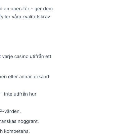
med en operatör – ger dem
yller våra kvalitetskrav
 varje casino utifrån ett
ionen eller annan erkänd
 inte utifrån hur
TP-värden.
granskas noggrant.
och kompetens.