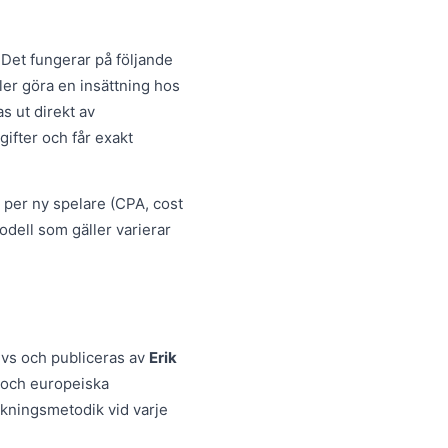
. Det fungerar på följande
ller göra en insättning hos
s ut direkt av
ifter och får exakt
 per ny spelare (CPA, cost
odell som gäller varierar
rivs och publiceras av
Erik
a och europeiska
kningsmetodik vid varje